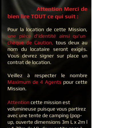
Attention Merci de
bien lire TOUT ce qui suit :
Pour la location de cette Mission,
une pièce d'identité ainsi qu'un
chèque de Caution,
tous deux au
nom du locataire seront exigés.
Vous devrez signer sur place un
contrat de location.
Veillez à respecter le nombre
Maximum de 4 Agents
pour cette
Mission.
Attention
cette mission est
volumineuse puisque vous partirez
avec une tente de camping (pop-
up, ouverte dimensions 3m L x 2m l