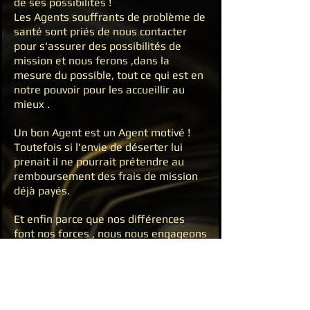
de ses possibilités !
Les Agents souffrants de problème de
santé sont priés de nous contacter
pour s'assurer des possibilités de
mission et nous ferons ,dans la
mesure du possible, tout ce qui est en
notre pouvoir pour les accueillir au
mieux .
Un bon Agent est un Agent motivé !
Toutefois si l'envie de déserter lui
prenait il ne pourrait prétendre au
remboursement des frais de mission
déjà payés.
Et enfin parce que nos différences
font nos forces , nous nous engageons
a ce que les Agents souffrant de
handicap puissent participer à au
moins une de nos missions en cours
,en mettant leurs talents a profits
comme tout un chacun ! Si l'un des